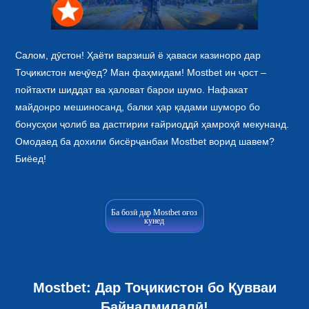
Салом, дӯстон! Ҳаёти варзишӣ ё ҳаваси казиноро дар
Тоҷикистон меҷӯед? Ман фаҳмидам! Mostbet ин ҷост –
пойтахти шиддат ва ҳаловат барои шумо. Нафакат
майдонро мешиносанд, балки ҳар қадами шуморо бо
бонусҳои ҷолиб ва дастгирии ғайриоддӣ ҳамроҳӣ мекунанд.
Омодаед ба дохили бисёрҷанбаи Mostbet ворид шавем?
Биёед!
Ба бозӣ дар Mostbet оғоз
кунед
Mostbet: Дар Тоҷикистон бо Қувваи
Байналмилалӣ!