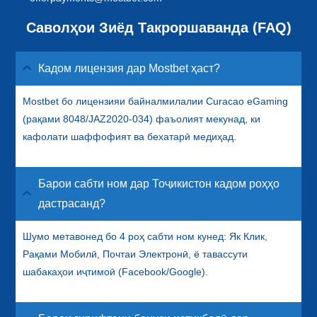
Саволҳои Зиёд Такроршаванда (FAQ)
Кадом лицензия дар Mostbet ҳаст?
Mostbet бо лицензияи байналмилалии Curacao eGaming
(рақами 8048/JAZ2020-034) фаъолият мекунад, ки
кафолати шаффофият ва бехатарӣ медиҳад.
Барои сабти ном дар Тоҷикистон кадом роҳҳо
дастрасанд?
Шумо метавонед бо 4 роҳ сабти ном кунед: Як Клик,
Рақами Мобилӣ, Почтаи Электронӣ, ё тавассути
шабакаҳои иҷтимоӣ (Facebook/Google).