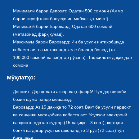
Минималӣ барои Депозит: Одатан 500 сомонӣ (Аммо
барои гирифтани бонусҳо ин маблағ ҳатмист!).
Минималӣ барои Баровард: Одатан 600 сомонӣ
(метавонад фарқ кунад).
Максимум барои Баровард: Ин ба усули интихобшуда
вобаста аст ва метавонад хеле баланд бошад (то
100,000 сомонӣ ва зиёдтар рӯзона). Тафсилоти дақиқ дар
сомона
.
Мӯҳлатҳо:
Депозит: Дар ҳолати аксар вақт фаврӣ! Пул дар ҳисоби
бозии шумо пайдо мешавад.
Баровард: Аз 15 дақиқа то 72 соат. Вакт ба усули пардохт
ва санҷиши мутақобила вобаста аст. Усулҳои электронӣ
ва крипто одатан зудтар (15 дақиқа – 3 соат), кортҳои
бонкӣ ва дигар усул метавонанд то 3 рӯз (72 соат) тӯл
бикашанд.