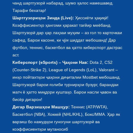
чанд шартгузорӣ набарад, шумо ҳалос намешавед.
Тарафи бехатар!
Шартгузориҳои Зинда (Live):
Ҳиссиёти ҳақиқӣ!
Коэффисиентҳо ҳангоми ҳаракат тағйир меёбанд.
Шартгузорӣ дар ҳар лаҳзаи муҳим – аз гол то карточкаи
сафед. Барои касоне, ки ҷӯи шиддат мебошанд! Дар
футбол, теннис, баскетбол ва ҳатто киберспорт дастрас
аст.
Киберспорт (eSports) – Ҷаҳони Нав:
Dota 2, CS2
(Counter-Strike 2), League of Legends (LoL), Valorant –
инҳо пойтахтҳои ҷаҳони диҷиталии Mostbet мебошанд.
Шартгузорӣ барои ғолиби турнирҳои бузург, барандаи
матч ё ҳатто миқдори куштаҳо. Барои насли ҷавон ва
бисёр дигарон!
Дигар Варзишҳои Машҳур:
Теннис (ATP/WTA),
Баскетбол (NBA), Хоккей (NHL/KHL), Бокс/MMA. Ҳар як
варзиш бо намудҳои гуногуни шартгузорӣ ва
коэффисиентҳои мутаносиб