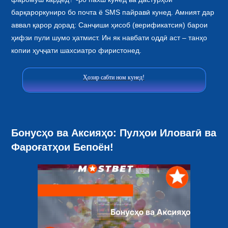
барқароркуниро бо почта ё SMS пайравӣ кунед. Амният дар
аввал қарор дорад: Санҷиши ҳисоб (верификатсия) барои
ҳифзи пули шумо ҳатмист. Ин як навбати оддӣ аст – танҳо
копии ҳуҷҷати шахсиатро фиристонед.
Ҳозир сабти ном кунед!
Бонусҳо ва Аксияҳо: Пулҳои Иловагӣ ва
Фароғатҳои Бепоён!