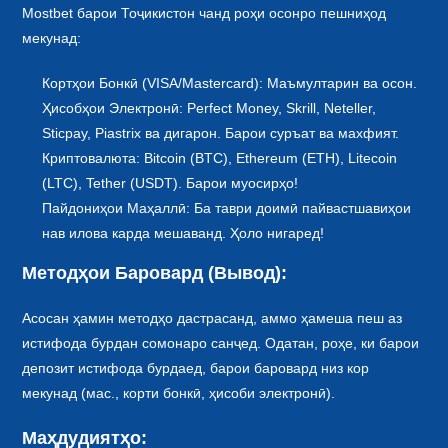
Mostbet барои Тоҷикистон чанд роҳи осонро пешниҳод
мекунад:
Кортҳои Бонкӣ (VISA/Mastercard): Маъмултарин ва осон.
Ҳисобҳои Электронӣ: Perfect Money, Skrill, Neteller,
Sticpay, Piastrix ва дигарон. Барои суръат ва махфият.
Криптовалюта: Bitcoin (BTC), Ethereum (ETH), Litecoin
(LTC), Tether (USDT). Барои муосирҳо!
Пайдониҳои Маҳаллӣ: Ба таври доимӣ пайвастшавиҳои
нав илова карда мешаванд. Ҳоло нигаред!
Методҳои Баровард (Вывод):
Асосан ҳамин методҳо дастрасанд, аммо ҳамеша пеш аз
истифода бурдан сомонаро санҷед. Одатан, роҳе, ки барои
депозит истифода бурдаед, барои баровард низ кор
мекунад (мас., корти бонкӣ, ҳисоби электронӣ).
Маҳдудиятҳо: