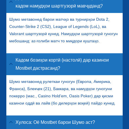
кадом намудҳои шартгузорӣ мавҷуданд?
Шумо метавонед барои матчҳо ва турнирҳои Dota 2,
Counter-Strike 2 (CS2), League of Legends (LoL), ва
Valorant шартгузорӣ кунед. Намудҳои шартгузорӣ гуногун
мебошанд: аз ғолиби матч то миқдори куштаҳо.
Кадом бозиҳои кортӣ (настолӣ) дар казинои
Mostbet дастрасанд?
Шумо метавонед рулеткаи гуногун (Европа, Америка,
Франса), Блекҷек (21), Баккара, ва намудҳои гуногуни
покерро (мас., Casino Hold’em, Oasis Poker) дар қисми
казинои оддӣ ва лайв (бо дилерҳои воқеӣ) пайдо кунед.
Хулоса: Оё Mostbet барои Шумо аст?