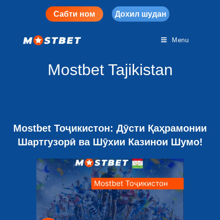
Skip
Сабти ном
Дохил шудан
to
content
Menu
Mostbet Tajikistan
Mostbet Тоҷикистон: Дӯсти Қаҳрамонии
Шартгузорӣ ва Шӯхии Казинои Шумо!